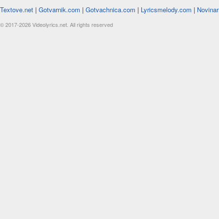
Textove.net
|
Gotvarnik.com
|
Gotvachnica.com
|
Lyricsmelody.com
|
Novinar
© 2017-2026 Videolyrics.net. All rights reserved