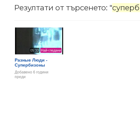
Резултати от търсенето: "
супер
05:33
Най-гледани
Разные Люди -
Супербизоны
Добавено
6 години
преди