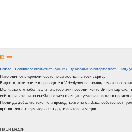
RSS
Начало
Политика за бисквитките (cookies)
Декларация за поверителност
Общи у
Нито един от видеоклиповете не се хоства на този сървър.
Видеото, текстовете и преводите в Videolyrics.net принадлежат на техни
Моля, ако сте забелязали текстове или преводи, които Ви принадлежат 
сайта, пишете ни на имейл посочен в общите условия, за да ги премахн
Преди да добавите текст или превод, които не са Ваша собственост, ув
против тяхното публикуване в други сайтове и медии.
Наши медии