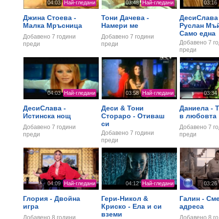
04:03
Най-гледани
03:48
Най-гледани
03:16
Джина Стоева -
Тони Дачева -
ДесиСлава
Малка Мръсница
Намери ме
Руслан Мъй
Само една
Добавено
7 години
Добавено
7 години
Добавено
7 г
преди
преди
преди
04:03
Най-гледани
03:58
Най-гледани
03:34
ДесиСлава -
Деси & Тони
Даниела - Т
Истинска нощ
Стораро - Отиваш
в любовта
си
Добавено
7 години
Добавено
7 г
Добавено
7 години
преди
преди
преди
04:09
Най-гледани
04:12
Най-гледани
03:26
Глория - Двойна
Гери-Никол &
Галин - См
игра
Криско - Ела и си
адреса
вземи
Добавено
8 години
Добавено
8 г