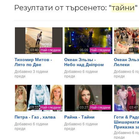
Резултати от търсенето: "
тайни
"
03:40
Най-гледани
05:09
Най-гледани
07:17
Тихомир Митов -
Океан Эльзы -
Океан Эльз
Лято по Две
Небо над Дніпром
Лелеки
Добавено
3 години
Добавено
6 години
Добавено
6 г
преди
преди
преди
03:33
Най-гледани
03:27
Най-гледани
03:47
Петра - Газ , халва
Райна - Тайни
Готи & Рад
Шишарката
Добавено
6 години
Добавено
6 години
Приказка з
преди
преди
Добавено
6 г
преди