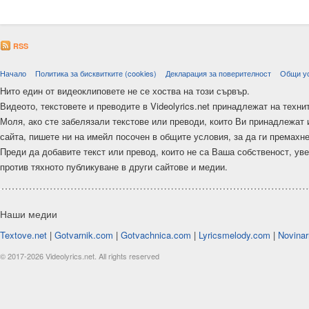
RSS
Начало
Политика за бисквитките (cookies)
Декларация за поверителност
Общи у
Нито един от видеоклиповете не се хоства на този сървър.
Видеото, текстовете и преводите в Videolyrics.net принадлежат на техни
Моля, ако сте забелязали текстове или преводи, които Ви принадлежат 
сайта, пишете ни на имейл посочен в общите условия, за да ги премахн
Преди да добавите текст или превод, които не са Ваша собственост, ув
против тяхното публикуване в други сайтове и медии.
Наши медии
Textove.net
|
Gotvarnik.com
|
Gotvachnica.com
|
Lyricsmelody.com
|
Novinar
© 2017-2026 Videolyrics.net. All rights reserved