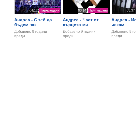
04:12
Най-гледани
03:14
Най-гледани
03:37
Андреа - С теб да
Андреа - Част от
Андреа - И
бъдем пак
сърцето ми
искам
Добавено
9 години
Добавено
9 години
Добавено
9 г
преди
преди
преди