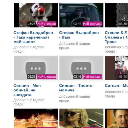
03:23
Най-гледани
03:45
Най-гледани
03:38
Стефан Вълдобрев
Стефан Вълдобрев
Стенли & 
- Така нареченият
- Към
Сланева ( Л
мой живот
Транс
Добавено
6 години
Добавено
6 години
Добавено
6 г
преди
преди
преди
03:38
Най-гледани
03:46
Най-гледани
03:40
Силвия - Мен
Силвия - Твоето
Сигнал - М
обичай, не
момиче
Добавено
6 г
звездата
преди
Добавено
6 години
Добавено
6 години
преди
преди