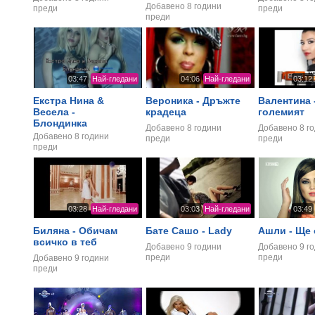
Добавено
8 години
преди
преди
преди
03:47
Най-гледани
04:06
Най-гледани
03:12
Екстра Нина &
Вероника - Дръжте
Валентина 
Весела -
крадеца
големият
Блондинка
Добавено
8 години
Добавено
8 г
Добавено
8 години
преди
преди
преди
03:28
Най-гледани
03:03
Най-гледани
03:49
Биляна - Обичам
Бате Сашо - Lady
Ашли - Ще 
всичко в теб
Добавено
9 години
Добавено
9 г
преди
преди
Добавено
9 години
преди