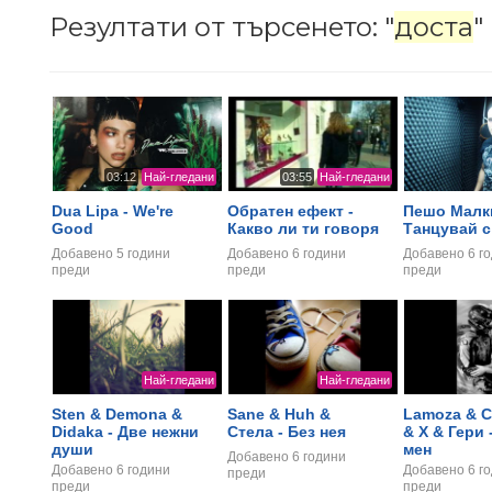
Резултати от търсенето: "
доста
"
03:12
Най-гледани
03:55
Най-гледани
Dua Lipa - We're
Обратен ефект -
Пешо Малки
Good
Какво ли ти говоря
Танцувай с
Добавено
5 години
Добавено
6 години
Добавено
6 г
преди
преди
преди
Най-гледани
Най-гледани
Sten & Demona &
Sane & Huh &
Lamoza & 
Didaka - Две нежни
Стела - Без нея
& X & Гери
души
мен
Добавено
6 години
Добавено
6 години
Добавено
6 г
преди
преди
преди