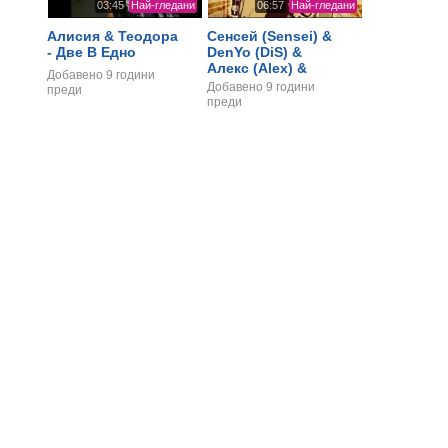
03:45
Най-гледани
06:57
Най-гледани
Алисия & Теодора
Сенсей (Sensei) &
- Две В Едно
DenYo (DiS) &
Алекс (Alex) &
Добавено
9 години
Джем (Gem) - Okay
Добавено
9 години
преди
преди