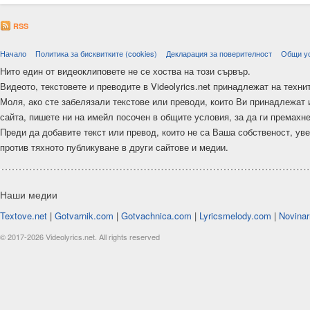
RSS
Начало
Политика за бисквитките (cookies)
Декларация за поверителност
Общи у
Нито един от видеоклиповете не се хоства на този сървър.
Видеото, текстовете и преводите в Videolyrics.net принадлежат на техни
Моля, ако сте забелязали текстове или преводи, които Ви принадлежат 
сайта, пишете ни на имейл посочен в общите условия, за да ги премахн
Преди да добавите текст или превод, които не са Ваша собственост, ув
против тяхното публикуване в други сайтове и медии.
Наши медии
Textove.net
|
Gotvarnik.com
|
Gotvachnica.com
|
Lyricsmelody.com
|
Novinar
© 2017-2026 Videolyrics.net. All rights reserved