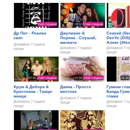
Най-гледани
03:33
Най-гледани
Др Пит - Реален
Джулиано &
Сенсей (Sen
свят
Лорена - Слушай,
DenYo (DiS)
малката
Алекс (Alex
Добавено
7 години
Джем (Gem)
Добавено
7 години
Добавено
7 г
преди
преди
преди
03:46
Най-гледани
03:50
Най-гледани
26:38
Крум & Дебора &
Даяна - Просто
Гумени гла
Кристиана - Танци-
жестока
Банда Гуме
манци
глави
Добавено
7 години
Добавено
7 години
Добавено
7 г
преди
преди
преди