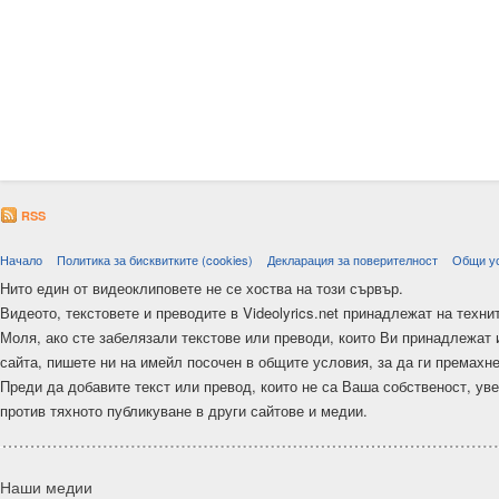
RSS
Начало
Политика за бисквитките (cookies)
Декларация за поверителност
Общи у
Нито един от видеоклиповете не се хоства на този сървър.
Видеото, текстовете и преводите в Videolyrics.net принадлежат на техни
Моля, ако сте забелязали текстове или преводи, които Ви принадлежат 
сайта, пишете ни на имейл посочен в общите условия, за да ги премахн
Преди да добавите текст или превод, които не са Ваша собственост, ув
против тяхното публикуване в други сайтове и медии.
Наши медии