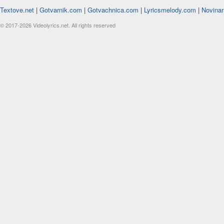
Textove.net
|
Gotvarnik.com
|
Gotvachnica.com
|
Lyricsmelody.com
|
Novinar
© 2017-2026 Videolyrics.net. All rights reserved