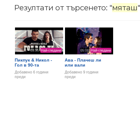
Резултати от търсенето: "
мяташ
03:35
Най-гледани
05:08
Най-гледани
Пикпук & Никол -
Ава - Плачеш ли
Гол в 90-та
или вали
Добавено
6 години
Добавено
9 години
преди
преди