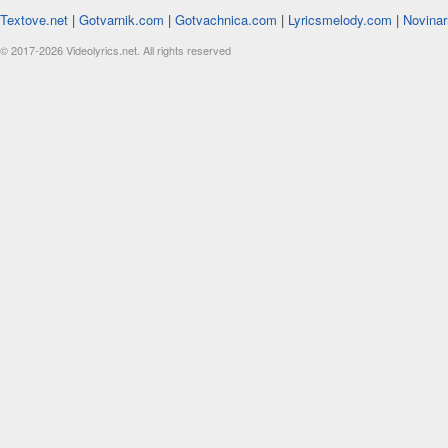
Textove.net
|
Gotvarnik.com
|
Gotvachnica.com
|
Lyricsmelody.com
|
Novinar
© 2017-2026 Videolyrics.net. All rights reserved