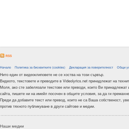
RSS
Начало
Политика за бисквитките (cookies)
Декларация за поверителност
Общи у
Нито един от видеоклиповете не се хоства на този сървър.
Видеото, текстовете и преводите в Videolyrics.net принадлежат на техни
Моля, ако сте забелязали текстове или преводи, които Ви принадлежат 
сайта, пишете ни на имейл посочен в общите условия, за да ги премахн
Преди да добавите текст или превод, които не са Ваша собственост, ув
против тяхното публикуване в други сайтове и медии.
Наши медии