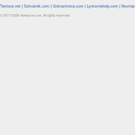
Textove.net
|
Gotvarnik.com
|
Gotvachnica.com
|
Lyricsmelody.com
|
Novinar
© 2017-2026 Videolyrics.net. All rights reserved