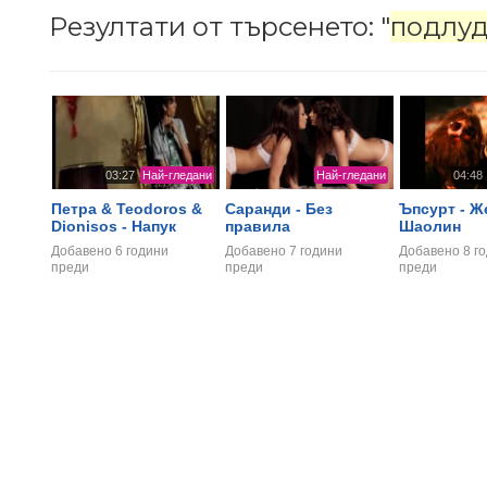
Резултати от търсенето: "
подлуд
03:27
Най-гледани
Най-гледани
04:48
Петра & Teodoros &
Саранди - Без
Ъпсурт - Ж
Dionisos - Напук
правила
Шаолин
Добавено
6 години
Добавено
7 години
Добавено
8 г
преди
преди
преди