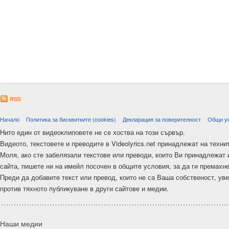
RSS
Начало
Политика за бисквитките (cookies)
Декларация за поверителност
Общи у
Нито един от видеоклиповете не се хоства на този сървър.
Видеото, текстовете и преводите в Videolyrics.net принадлежат на техни
Моля, ако сте забелязали текстове или преводи, които Ви принадлежат 
сайта, пишете ни на имейл посочен в общите условия, за да ги премахн
Преди да добавите текст или превод, които не са Ваша собственост, ув
против тяхното публикуване в други сайтове и медии.
Наши медии