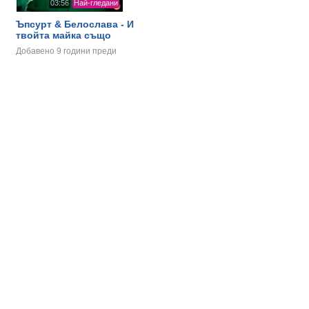
03:56
Най-гледани
Ъпсурт & Белослава - И
твойта майка също
Добавено
9 години преди