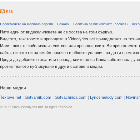
RSS
Превключете на мобилна версия
Начало
Политика за бисквитките (cookies)
Декл
Нито един от видеоклиповете не се хоства на този сървър.
Видеото, текстовете и преводите в Videolyrics.net принадлежат на техни
Моля, ако сте забелязали текстове или преводи, които Ви принадлежат 
сайта, пишете ни на имейл посочен в общите условия, за да ги премахн
Преди да добавите текст или превод, които не са Ваша собственост, ув
против тяхното публикуване в други сайтове и медии.
Наши медии
Textove.net
|
Gotvarnik.com
|
Gotvachnica.com
|
Lyricsmelody.com
|
Novinar
© 2017-2026 Videolyrics.net. All rights reserved