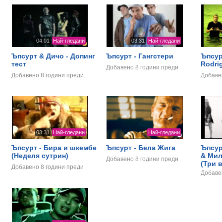
04:01
Най-гледани
03:31
Най-гледани
Ъпсурт & Дичо - Допинг
Ъпсурт - Гангстери
Ъпсур
тест
Rodri
Добавено
8 години преди
Добавено
8 години преди
Добав
03:31
Най-гледани
Най-гледани
Ъпсурт - Бира и шкембе
Ъпсурт - Бела Жига
Ъпсур
(Неделя сутрин)
& Мил
Добавено
8 години преди
(Три 
Добавено
8 години преди
Добав