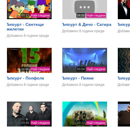
03:12
Най-гледани
04:00
Най-гледани
Ъпсурт - Светещи
Ъпсурт & Дичо - Сатира
Ъпсур
жилетки
Добавено
8 години преди
Добав
Добавено
8 години преди
03:50
Най-гледани
03:04
Най-гледани
Ъпсурт - Попфолк
Ъпсурт - Пияни
Ъпсур
Добавено
8 години преди
Добавено
8 години преди
Добав
03:49
Най-гледани
03:12
Най-гледани