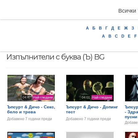
Всички 
А
Б
В
Г
Д
Е
Ж
З
A
B
C
D
E
F
Изпълнители с буква (Ъ) BG
04:47
Най-гледани
04:01
Най-гледани
Ъпсурт & Дичо - Секс,
Ъпсурт & Дичо - Допинг
Ъпсур
бело и трева
тест
- Здр
пусни
Добавено
7 години преди
Добавено
7 години преди
Добав