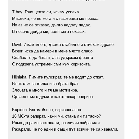
T boy: Гоня целта си, искам успеха.
Мислеха, че не мога и с насмешка ме приеха.
Но аз не се отказах, дълго надолу падах.
В повече дойде ми, воля сега показах.
Devil: Имам много, държа стабилно и стискам здраво.
Всеки иска да намери в мене място слабо.
Слабост е да бягаш, а аз удържам фронта.
С подкрепа устремен съм към хоризонта.
Hijniaka: Римите пулсират, те ме водят до откат.
Вълк съм за вълка и за брата брат.
Злобата е много и тя ме мотивира.
Сръчен съм с думите както лекар оперира.
Kupidon: Бягам бясно, взривоопасно.
16 МС-та рапират, кажи ми, стана ли ти тясно?
Рамо до рамо застанaли, различия забравили.
Разбрали, че по един и същи път всички те са хванали.