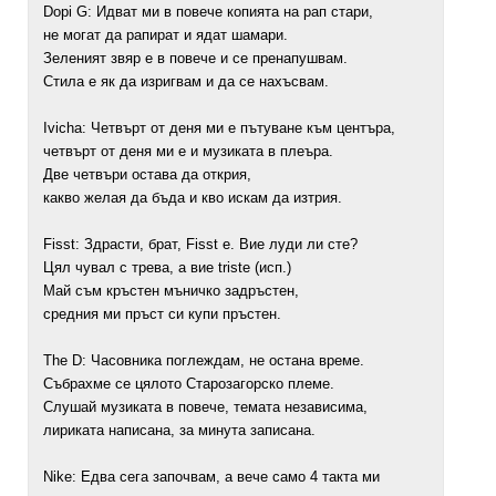
Dopi G: Идват ми в повече копията на рап стари,
не могат да рапират и ядат шамари.
Зеленият звяр е в повече и се пренапушвам.
Стила е як да изригвам и да се нахъсвам.
Ivicha: Четвърт от деня ми е пътуване към центъра,
четвърт от деня ми е и музиката в плеъра.
Две четвъри остава да открия,
какво желая да бъда и кво искам да изтрия.
Fisst: Здрасти, брат, Fisst е. Вие луди ли сте?
Цял чувал с трева, а вие triste (исп.)
Май съм кръстен мъничко задръстен,
средния ми пръст си купи пръстен.
The D: Часовника поглеждам, не остана време.
Събрахме се цялото Старозагорско племе.
Слушай музиката в повече, темата независима,
лириката написана, за минута записана.
Nike: Едва сега започвам, а вече само 4 такта ми