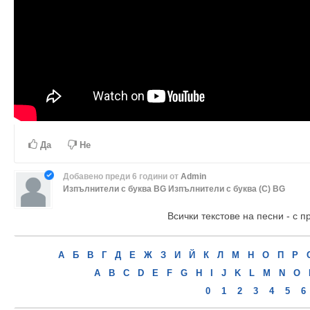
Да
Не
Добавено
преди 6 години
от
Admin
Изпълнители с буква BG
Изпълнители с буква (С) BG
Всички текстове на песни - с п
А
Б
В
Г
Д
Е
Ж
З
И
Й
К
Л
М
Н
О
П
Р
A
B
C
D
E
F
G
H
I
J
K
L
M
N
O
0
1
2
3
4
5
6