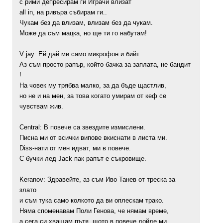
с рими депресирам ги Играчи влизат
all in, на ривъра събирам ги..
Чукам без да влизам, влизам без да чукам.
Може да съм мацка, но ще ти го набутам!
V jay: Ей дай ми само микрофон и бийт.
Аз съм просто рапър, който бачка за заплата, не бандит
!
На човек му трябва малко, за да бъде щастлив,
но не и на мен, за това когато умирам от кеф се
чувствам жив.
Central: В повече са звездите измислени.
Писна ми от всички випове вкиснати в листа ми.
Diss-нати от мен идват, ми в повече.
С бучки лед Jack пак рапът е съкровище.
Keranov: Здравейте, аз съм Иво Танев от треска за
злато
и съм тука само колкото да ви оплескам трако.
Няма споменавам Поли Генова, че нямам време,
а сега си хващам пътя, щото в повече дойде ми.