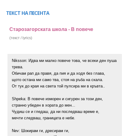
ТЕКСТ НА ПЕСЕНТА
Старозагорската школа - В повече
(текст / lyrics)
Niksson: Идва ми малко повече това, че всеки ден пуша
трева.
Oбичам рап да правя, да пия и да ходя без глава,
щото остана ми само тва, стоя на ръба на скала.
От тук до края на света той пулсира ми в кръвта..
Shpeka: В повече изморен и сигурен за този ден,
странно убеден в хората до мен...
Чудиш се и гледаш, да ни последваш време е,
мечти следваш, границата е небе.
Nev: Шокирам ги, дресирам ги,