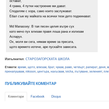
остават,
4 грама, 4 путки настроение ми дават.
Споделям с хора, само които заслужават.
Ебал съм му майката на всички тези дето подминават.
Md Manassеy: В тая песен целия вътре сух
като мечо пух влизам правя лоша рана и излизам
Аспарух.
Ох, моля ви сега, нямам време за пресата,
щото времето изтече, аре пускайте завесата.
Изпълнител
:
СТАРОЗАГОРСКАТА ШКОЛА
Етикети
:
време
,
щото
,
влизам
,
брат
,
чукам
,
рамо
,
четвърт
,
рапират
,
деня
,
м
пренапушвам
,
niksson
,
центъра
,
нахъсвам
,
ivicha
,
пътуване
,
зеленият
,
пле
ПУБЛИКУВАЙТЕ КОМЕНТАР
Коментари
Facebook
Disqus