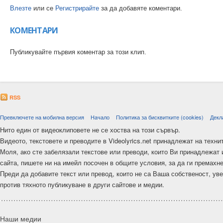
Влезте
или се
Регистрирайте
за да добавяте коментари.
КОМЕНТАРИ
Публикувайте първия коментар за този клип.
RSS
Превключете на мобилна версия
Начало
Политика за бисквитките (cookies)
Декл
Нито един от видеоклиповете не се хоства на този сървър.
Видеото, текстовете и преводите в Videolyrics.net принадлежат на техни
Моля, ако сте забелязали текстове или преводи, които Ви принадлежат 
сайта, пишете ни на имейл посочен в общите условия, за да ги премахн
Преди да добавите текст или превод, които не са Ваша собственост, ув
против тяхното публикуване в други сайтове и медии.
Наши медии