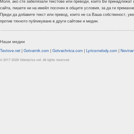
Моля, ако сте забелязали текстове или преводи, които Ви принадлежат 
сайта, пишете ни на имейл посочен в общите условия, за да ги премахн
Преди да добавите текст или превод, които не са Ваша собственост, ув
против тяхното публикуване в други сайтове и медии.
Наши медии
Textove.net
|
Gotvarnik.com
|
Gotvachnica.com
|
Lyricsmelody.com
|
Novinar
© 2017-2026 Videolyrics.net. All rights reserved