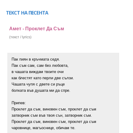
ТЕКСТ НА ПЕСЕНТА
Амет - Проклет Да Съм
(текст / lyrics)
Пак пиян в кръчмата седя.
Пак съм сам, сам без любовта,
в чашата виждам твоите очи
как блестят като перли две сълзи.
Чашата чупя с двете си ръце
болката във душата ми да спре.
Припев:
Проклет да съм, виновен съм, проклет да съм
затворник съм във твоя сън, затворник съм.
Проклет да съм, виновен съм, проклет да съм
чаровнице, магъоснице, обичам те.