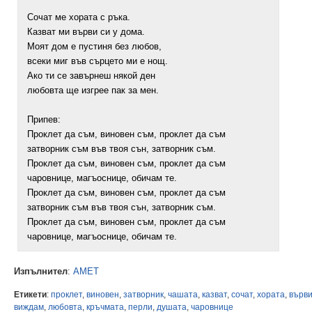
Сочат ме хората с ръка.
Казват ми върви си у дома.
Моят дом е пустиня без любов,
всеки миг във сърцето ми е нощ.
Ако ти се завърнеш някой ден
любовта ще изгрее пак за мен.
Припев:
Проклет да съм, виновен съм, проклет да съм
затворник съм във твоя сън, затворник съм.
Проклет да съм, виновен съм, проклет да съм
чаровнице, магъоснице, обичам те.
Проклет да съм, виновен съм, проклет да съм
затворник съм във твоя сън, затворник съм.
Проклет да съм, виновен съм, проклет да съм
чаровнице, магъоснице, обичам те.
Изпълнител
:
АМЕТ
Етикети
:
проклет
,
виновен
,
затворник
,
чашата
,
казват
,
сочат
,
хората
,
върв
виждам
,
любовта
,
кръчмата
,
перли
,
душата
,
чаровнице