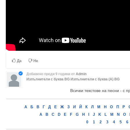
Да
Не
Добавено
преди 9 години
от
Admin
Изпълнители с буква BG
Изпълнители с буква (А) BG
Всички текстове на песни - с п
А
Б
В
Г
Д
Е
Ж
З
И
Й
К
Л
М
Н
О
П
Р
A
B
C
D
E
F
G
H
I
J
K
L
M
N
O
0
1
2
3
4
5
6