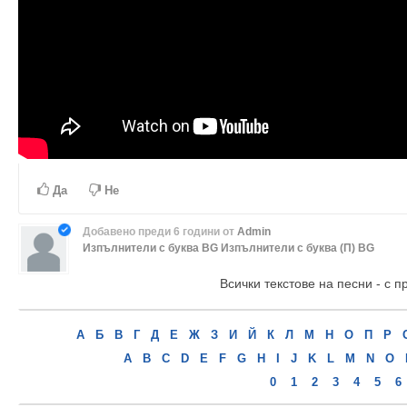
Да
Не
Добавено
преди 6 години
от
Admin
Изпълнители с буква BG
Изпълнители с буква (П) BG
Всички текстове на песни - с п
А
Б
В
Г
Д
Е
Ж
З
И
Й
К
Л
М
Н
О
П
Р
A
B
C
D
E
F
G
H
I
J
K
L
M
N
O
0
1
2
3
4
5
6