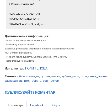
Обичам само теб!
1-2-3-4-5-6-7-8-9-10-11,
12-13-14-15-16-17-18,
19-20-21 и 2, и 3, и 4, и 5...
Допълнителна информация:
Produced by Monte Music & BG Radio
Directed by Evgeni Todorov
Executive producers: Magdalena Sotirova, Nikolai Ianchovichin
MD: Borislav Boyadzhiev
PR Team Joana Ivanova, Denitsa Slavova, Iliya Grigorov
Photography: Neli Kurteva
Изпълнител
:
ПОЛИ ГЕНОВА
Етикети
:
обичам
,
виждам
,
сутрин
,
готови
,
хубаво
,
рири
,
тири
,
света
,
движи
заспивам
,
лъчите
,
тревата
,
деня
,
вечер
ПУБЛИКУВАЙТЕ КОМЕНТАР
Коментари
Facebook
Disqus