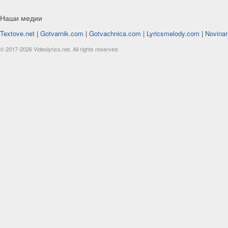
Наши медии
Textove.net
|
Gotvarnik.com
|
Gotvachnica.com
|
Lyricsmelody.com
|
Novinar
© 2017-2026 Videolyrics.net. All rights reserved