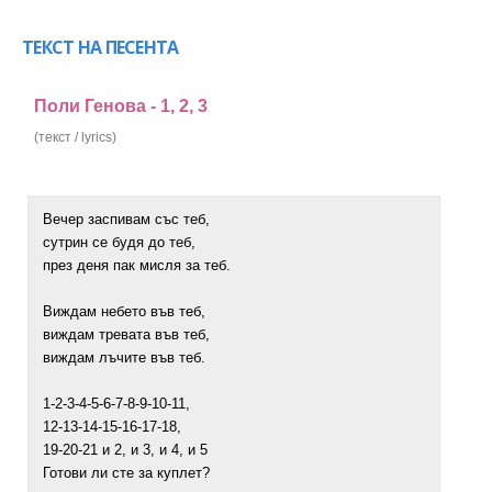
ТЕКСТ НА ПЕСЕНТА
Поли Генова - 1, 2, 3
(текст / lyrics)
Вечер заспивам със теб,
сутрин се будя до теб,
през деня пак мисля за теб.
Виждам небето във теб,
виждам тревата във теб,
виждам лъчите във теб.
1-2-3-4-5-6-7-8-9-10-11,
12-13-14-15-16-17-18,
19-20-21 и 2, и 3, и 4, и 5
Готови ли сте за куплет?