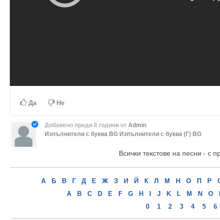
Да
Не
Добавено
преди 8 години
от
Admin
Изпълнители с буква BG
Изпълнители с буква (Г) BG
Всички текстове на песни - с п
А
Б
В
Г
Д
Е
Ж
З
И
Й
К
Л
М
Н
О
П
Р
A
B
C
D
E
F
G
H
I
J
K
L
M
N
O
0
1
2
3
4
5
6