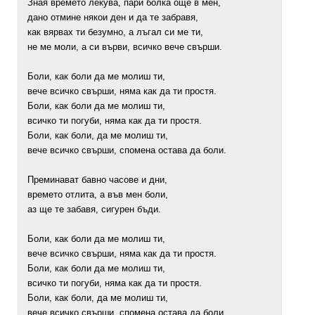
Зная времето лекува, пари болка още в мен,
дано отмине някои ден и да те забравя,
как вярвах ти безумно, а лъгал си ме ти,
не ме моли, а си върви, всичко вече свърши.
Боли, как боли да ме молиш ти,
вече всичко свърши, няма как да ти простя.
Боли, как боли да ме молиш ти,
всичко ти погуби, няма как да ти простя.
Боли, как боли, да ме молиш ти,
вече всичко свърши, спомена остава да боли.
Преминават бавно часове и дни,
времето отлита, а във мен боли,
аз ще те забавя, сигурен бъди.
Боли, как боли да ме молиш ти,
вече всичко свърши, няма как да ти простя.
Боли, как боли да ме молиш ти,
всичко ти погуби, няма как да ти простя.
Боли, как боли, да ме молиш ти,
вече всичко свърши, спомена остава да боли.