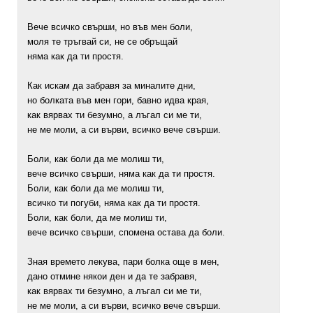
Вече всичко свърши, но във мен боли,
моля те тръгвай си, не се обръщай
няма как да ти простя.
Как искам да забравя за миналите дни,
но болката във мен гори, бавно идва края,
как вярвах ти безумно, а лъгал си ме ти,
не ме моли, а си върви, всичко вече свърши.
Боли, как боли да ме молиш ти,
вече всичко свърши, няма как да ти простя.
Боли, как боли да ме молиш ти,
всичко ти погуби, няма как да ти простя.
Боли, как боли, да ме молиш ти,
вече всичко свърши, спомена остава да боли.
Зная времето лекува, пари болка още в мен,
дано отмине някои ден и да те забравя,
как вярвах ти безумно, а лъгал си ме ти,
не ме моли, а си върви, всичко вече свърши.