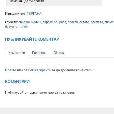
няма как да ти простя.
Изпълнител
:
ГЕРГАНА
Етикети
:
свърши
,
молиш
,
вярвах
,
забравя
,
простя
,
остава
,
времето
,
споме
безумно
,
погуби
ПУБЛИКУВАЙТЕ КОМЕНТАР
Коментари
Facebook
Disqus
Влезте
или се
Регистрирайте
за да добавяте коментари.
КОМЕНТАРИ
Публикувайте първия коментар за този клип.