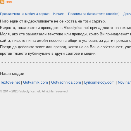
RSS
Превключете на мобилна версия
Начало
Политика за бисквитките (cookies)
Декл
Нито един от видеоклиповете не се хоства на този сървър.
Видеото, текстовете и преводите в Videolyrics.net принадлежат на техни
Моля, ако сте забелязали текстове или преводи, които Ви принадлежат 
сайта, пишете ни на имейл посочен в общите условия, за да ги премахн
Преди да добавите текст или превод, които не са Ваша собственост, ув
против тяхното публикуване в други сайтове и медии.
Наши медии
Textove.net
|
Gotvarnik.com
|
Gotvachnica.com
|
Lyricsmelody.com
|
Novinar
© 2017-2026 Videolyrics.net. All rights reserved