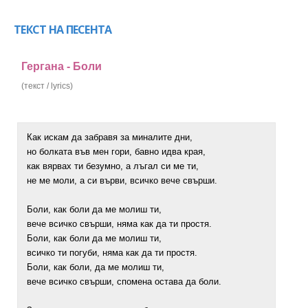
ТЕКСТ НА ПЕСЕНТА
Гергана - Боли
(текст / lyrics)
Как искам да забравя за миналите дни,
но болката във мен гори, бавно идва края,
как вярвах ти безумно, а лъгал си ме ти,
не ме моли, а си върви, всичко вече свърши.
Боли, как боли да ме молиш ти,
вече всичко свърши, няма как да ти простя.
Боли, как боли да ме молиш ти,
всичко ти погуби, няма как да ти простя.
Боли, как боли, да ме молиш ти,
вече всичко свърши, спомена остава да боли.