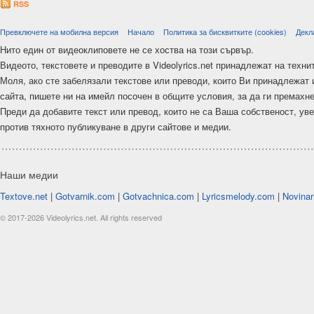
RSS
Превключете на мобилна версия
Начало
Политика за бисквитките (cookies)
Декл
Нито един от видеоклиповете не се хоства на този сървър.
Видеото, текстовете и преводите в Videolyrics.net принадлежат на техни
Моля, ако сте забелязали текстове или преводи, които Ви принадлежат 
сайта, пишете ни на имейл посочен в общите условия, за да ги премахн
Преди да добавите текст или превод, които не са Ваша собственост, ув
против тяхното публикуване в други сайтове и медии.
Наши медии
Textove.net
|
Gotvarnik.com
|
Gotvachnica.com
|
Lyricsmelody.com
|
Novinar
© 2017-2026 Videolyrics.net. All rights reserved