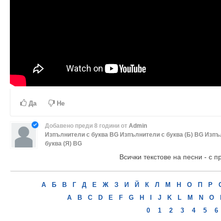
Да
Не
Добавено
преди 8 години
от
Admin
Изпълнители с буква BG
Изпълнители с буква (Б) BG
Изпъ
буква (Я) BG
Всички текстове на песни - с п
А
Б
В
Г
Д
Е
Ж
З
И
Й
К
Л
М
Н
О
П
Р
A
B
C
D
E
F
G
H
I
J
K
L
M
N
O
0
1
2
3
4
5
6