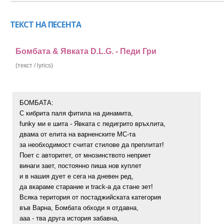
ТЕКСТ НА ПЕСЕНТА
Бомбата & Явката D.L.G. - Педи Гри
(текст / lyrics)
БОМБАТА:
С кибрита паля фитила на динамита,
funky ми е шита - Явката с педигрито връхлита,
двама от елита на варненските МС-та
за необходимост считат стилове да преплитат!
Поет с авторитет, от мнозинството неприет
винаги зает, постоянно пиша нов куплет
и в нашия дует е сега на дневен ред,
да вкараме старание и track-a да стане зет!
Всяка територия от постаджийската категория
във Варна, Бомбата обходи я отдавна,
ааа - тва друга история забавна,