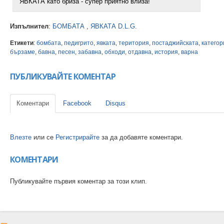
ЯВКАТА като бриза - супер приятно влиза!
Изпълнител
:
БОМБАТА
,
ЯВКАТА D.L.G.
Етикети
:
бомбата
,
педигрито
,
явката
,
територия
,
постаджийската
,
категор
бързаме
,
бавна
,
песен
,
забавна
,
обходи
,
отдавна
,
история
,
варна
ПУБЛИКУВАЙТЕ КОМЕНТАР
Коментари
Facebook
Disqus
Влезте
или се
Регистрирайте
за да добавяте коментари.
КОМЕНТАРИ
Публикувайте първия коментар за този клип.