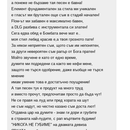
а понеже не бързаме тая песен е бавна!
Елемент фундаментален за стила ми уникален
е гласът ми брутален още съм в стадий начален!
Flow-ът ми забавен е максимално бавен,
а DLG разбива с инструментала си златен!
Сега едва обяд е Бомбата вече мат е..
моя стил лебед красив е,а твоя грозното пате!
За някои неприятен съм, щото съм им непонятен,
за други невероятен съм рапър от Бога пратен!
Мойто звучене е като от едно време,
думите ми подредени са както ме кефи мене,
защото не търся одобрение, даже въобще не търся
мнение
имам умение това е достатъчно поущрение!
А тая песен тук е продукт на много труд
и вместо прочут, предпочитам просто да бъда чут!
Не се правя на луд или пред хората на шут
не съм надут, но честно казано съм доста лют!
Отдавна цар на думите - знам ги дори и грубите
в страната най-лудите, с рап мъртвите будиме!
"НИКОГА НЕ ГУБИМЕ" на двамата девиза