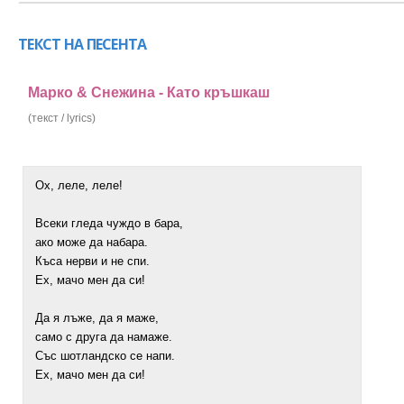
ТЕКСТ НА ПЕСЕНТА
Марко & Снежина - Като кръшкаш
(текст / lyrics)
Ох, леле, леле!
Всеки гледа чуждо в бара,
ако може да набара.
Къса нерви и не спи.
Ех, мачо мен да си!
Да я лъже, да я маже,
само с друга да намаже.
Със шотландско се напи.
Ех, мачо мен да си!