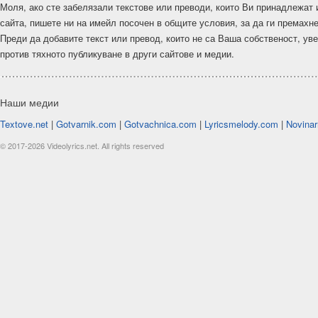
Моля, ако сте забелязали текстове или преводи, които Ви принадлежат 
сайта, пишете ни на имейл посочен в общите условия, за да ги премахн
Преди да добавите текст или превод, които не са Ваша собственост, ув
против тяхното публикуване в други сайтове и медии.
Наши медии
Textove.net
|
Gotvarnik.com
|
Gotvachnica.com
|
Lyricsmelody.com
|
Novinar
© 2017-2026 Videolyrics.net. All rights reserved