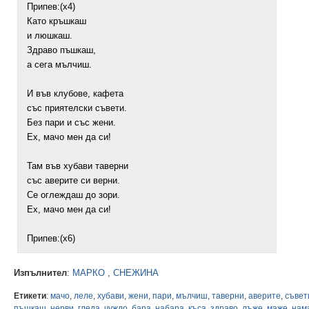
Припев:(x4)
Като кръшкаш
и люшкаш.
Здраво пъшкаш,
а сега мълчиш.
И във клубове, кафета
със приятелски съвети.
Без пари и със жени.
Ех, мачо мен да си!
Там във хубави таверни
със аверите си верни.
Се оглеждаш до зори.
Ех, мачо мен да си!
Припев:(х6)
Изпълнител
:
МАРКО
,
СНЕЖИНА
Етикети
:
мачо
,
леле
,
хубави
,
жени
,
пари
,
мълчиш
,
таверни
,
аверите
,
съвет
пъшкаш
,
нерви
,
гледа
,
чуждо
,
бара
,
набара
,
къса
,
здраво
,
лъже
,
маже
,
нам