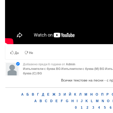
Да
Не
Добавено
преди 6 години
от
Admin
Изпълнители с буква BG
Изпълнители с буква (М) BG
Изпъ
буква (С) BG
Всички текстове на песни - с п
А
Б
В
Г
Д
Е
Ж
З
И
Й
К
Л
М
Н
О
П
Р
A
B
C
D
E
F
G
H
I
J
K
L
M
N
O
0
1
2
3
4
5
6