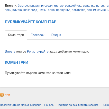
Етикети
:
быстро
,
падали
,
рисовал
,
кистью
,
волшебною
,
делали
,
листья
,
та
весь
,
плитка
,
шоколада
,
нитки
,
одна
,
прощанье
,
оставляю
,
белым
,
сомнен
ПУБЛИКУВАЙТЕ КОМЕНТАР
Коментари
Facebook
Disqus
Влезте
или се
Регистрирайте
за да добавяте коментари.
КОМЕНТАРИ
Публикувайте първия коментар за този клип.
RSS
Превключете на мобилна версия
Начало
Политика за бисквитките (cookies)
Декл