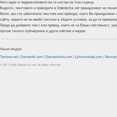
Нито един от видеоклиповете не се хоства на този сървър.
Видеото, текстовете и преводите в Videolyrics.net принадлежат на техни
Моля, ако сте забелязали текстове или преводи, които Ви принадлежат 
сайта, пишете ни на имейл посочен в общите условия, за да ги премахн
Преди да добавите текст или превод, които не са Ваша собственост, ув
против тяхното публикуване в други сайтове и медии.
Наши медии
Textove.net
|
Gotvarnik.com
|
Gotvachnica.com
|
Lyricsmelody.com
|
Novinar
© 2017-2026 Videolyrics.net. All rights reserved