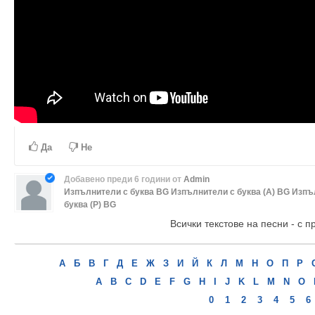
Да
Не
Добавено
преди 6 години
от
Admin
Изпълнители с буква BG
Изпълнители с буква (А) BG
Изпъ
буква (Р) BG
Всички текстове на песни - с п
А
Б
В
Г
Д
Е
Ж
З
И
Й
К
Л
М
Н
О
П
Р
A
B
C
D
E
F
G
H
I
J
K
L
M
N
O
0
1
2
3
4
5
6