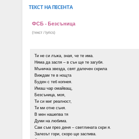
ТЕКСТ НА ПЕСЕНТА
ФСБ - Безсъница
(текст / lyrics)
Ти не си лъжа, зная, че те има.
Няма да заспя – в сън ще те загубя.
Мъничка звезда, свят далечен скрила
Виждам те в нощта
Буден с теб копнея.
Имаш чар омайващ,
Безсъница, моя,
Ти си миг реалност,
Ти ми отне съня.
В мен нашепва тя
Думи на любима.
Сам съм през деня – светлината скри я.
Залезът гори, скоро ще заспива.