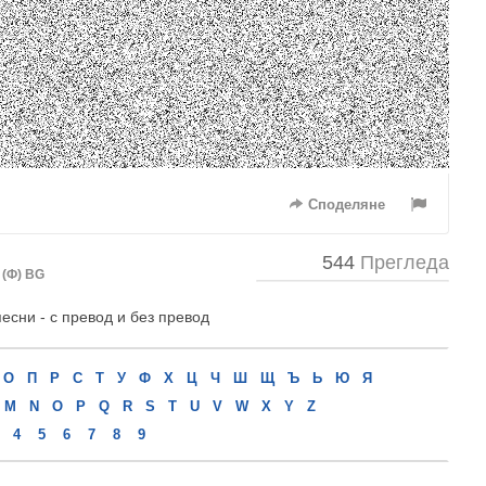
Споделяне
544
Прегледа
 (Ф) BG
песни - с превод и без превод
О
П
Р
С
Т
У
Ф
Х
Ц
Ч
Ш
Щ
Ъ
Ь
Ю
Я
M
N
O
P
Q
R
S
T
U
V
W
X
Y
Z
4
5
6
7
8
9