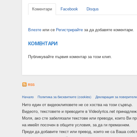
Коментари
Facebook
Disqus
Влезте
или се
Регистрирайте
за да добавяте коментари.
КОМЕНТАРИ
Публикувайте първия коментар за този клип.
RSS
Начало
Политика за бисквитките (cookies)
Декларация за поверителн
Нито един от видеоклиповете не се хоства на този сървър.
Видеото, текстовете и преводите в Videolyrics.net принадлеж
Моля, ако сте забелязали текстове или преводи, които Ви п
на имейл посочен в общите условия, за да ги премахнем.
Преди да добавите текст или превод, които не са Ваша собс