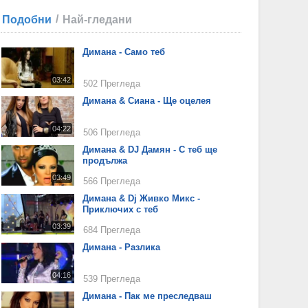
/
Подобни
Най-гледани
Димана - Само теб
03:42
502 Прегледа
Димана & Сиана - Ще оцелея
04:22
506 Прегледа
Димана & DJ Дамян - С теб ще
продължа
03:49
566 Прегледа
Димана & Dj Живко Микс -
Приключих с теб
03:39
684 Прегледа
Димана - Разлика
04:16
539 Прегледа
Димана - Пак ме преследваш