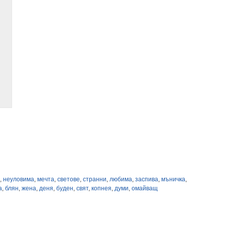
,
неуловима
,
мечта
,
светове
,
странни
,
любима
,
заспива
,
мъничка
,
а
,
блян
,
жена
,
деня
,
буден
,
свят
,
копнея
,
думи
,
омайващ