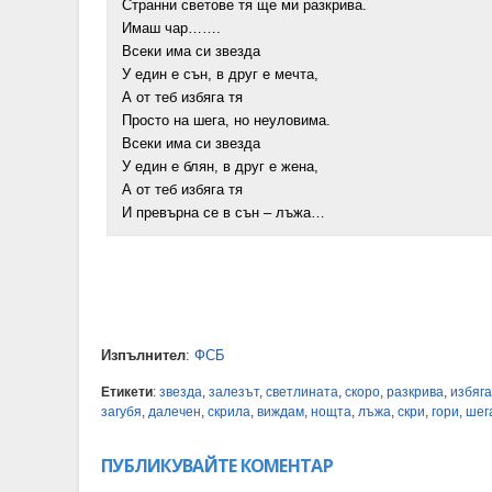
Странни светове тя ще ми разкрива.
Имаш чар…….
Всеки има си звезда
У един е сън, в друг е мечта,
А от теб избяга тя
Просто на шега, но неуловима.
Всеки има си звезда
У един е блян, в друг е жена,
А от теб избяга тя
И превърна се в сън – лъжа…
Изпълнител
:
ФСБ
Етикети
:
звезда
,
залезът
,
светлината
,
скоро
,
разкрива
,
избяга
загубя
,
далечен
,
скрила
,
виждам
,
нощта
,
лъжа
,
скри
,
гори
,
шег
ПУБЛИКУВАЙТЕ КОМЕНТАР