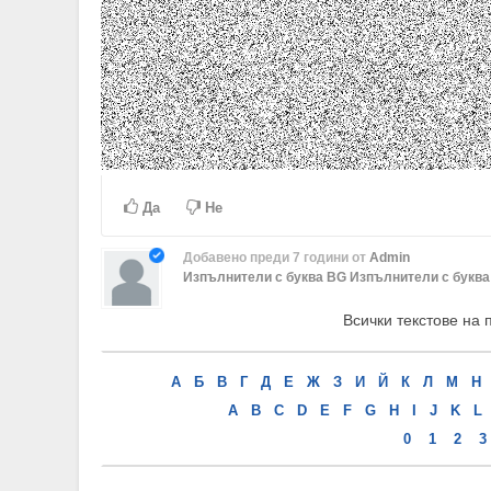
Да
Не
Добавено
преди 7 години
от
Admin
Изпълнители с буква BG
Изпълнители с буква
Всички текстове на 
А
Б
В
Г
Д
Е
Ж
З
И
Й
К
Л
М
Н
A
B
C
D
E
F
G
H
I
J
K
L
0
1
2
3