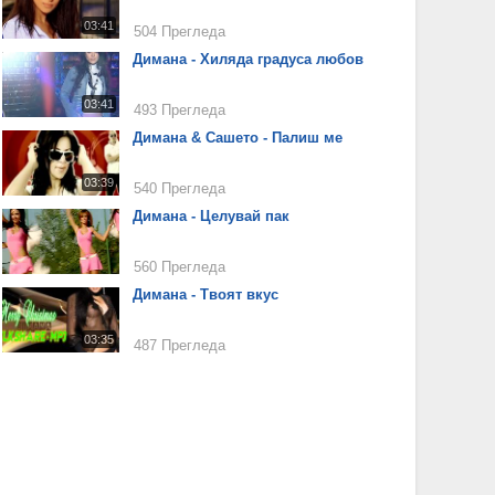
03:41
504 Прегледа
Димана - Хиляда градуса любов
03:41
493 Прегледа
Димана & Сашето - Палиш ме
03:39
540 Прегледа
Димана - Целувай пак
560 Прегледа
Димана - Твоят вкус
03:35
487 Прегледа