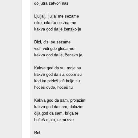
do jutra zatvori nas
Ljuljalj, ljuljaj me sezame
niko, niko tu ne zna me
kakva god da je žensko je
Dizi, dizi se sezame
vidi, vidi gde gleda me
kakva god da je, žensko je
Kakve god da su, moje su
kakve god da su, dobre su
kad im priđeš još bolje su
hoćeš ovde, hoćeš tu
Kakva god da sam, prolazim
kakva god da sam, dolazim
čija god da sam, briga te
hoćeš malo, uzmi sve
Ref.