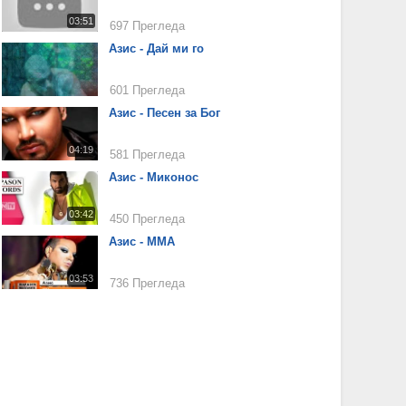
03:51
697 Прегледа
Азис - Дай ми го
601 Прегледа
Азис - Песен за Бог
04:19
581 Прегледа
Азис - Миконос
03:42
450 Прегледа
Азис - ММА
03:53
736 Прегледа