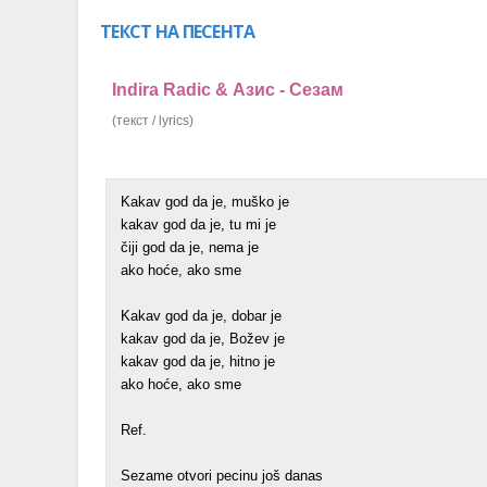
ТЕКСТ НА ПЕСЕНТА
Indira Radic & Азис - Сезам
(текст / lyrics)
Kakav god da je, muško je
kakav god da je, tu mi je
čiji god da je, nema je
ako hoće, ako sme
Kakav god da je, dobar je
kakav god da je, Božev je
kakav god da je, hitno je
ako hoće, ako sme
Ref.
Sezame otvori pecinu još danas