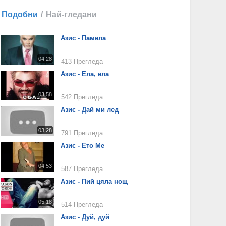
/
Подобни
Най-гледани
Азис - Памела
04:28
413 Прегледа
Азис - Ела, ела
03:58
542 Прегледа
Азис - Дай ми лед
03:28
791 Прегледа
Азис - Ето Ме
04:53
587 Прегледа
Азис - Пий цяла нощ
05:18
514 Прегледа
Азис - Дуй, дуй