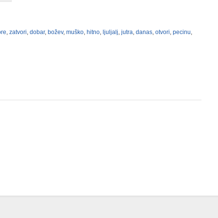
bre
,
zatvori
,
dobar
,
božev
,
muško
,
hitno
,
ljuljalj
,
jutra
,
danas
,
otvori
,
pecinu
,