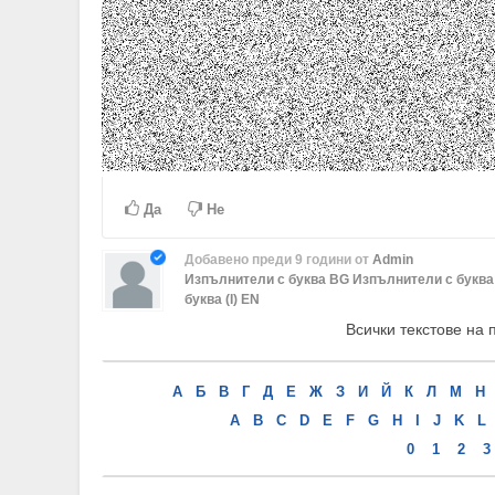
Да
Не
Добавено
преди 9 години
от
Admin
Изпълнители с буква BG
Изпълнители с буква
буква (I) EN
Всички текстове на 
А
Б
В
Г
Д
Е
Ж
З
И
Й
К
Л
М
Н
A
B
C
D
E
F
G
H
I
J
K
L
0
1
2
3