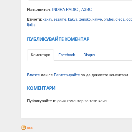
Изпълнител
:
INDIRA RADIC
,
АЗИС
Етикети
:
kakav
,
sezame
,
kakva
,
žensko
,
kakve
,
priđeš
,
gleda
,
do
ljuljaj
ПУБЛИКУВАЙТЕ КОМЕНТАР
Коментари
Facebook
Disqus
Влезте
или се
Регистрирайте
за да добавяте коментари.
КОМЕНТАРИ
Публикувайте първия коментар за този клип.
RSS