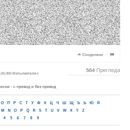
Споделяне
564
Прегледа
 (А) BG
Изпълнители с
песни - с превод и без превод
О
П
Р
С
Т
У
Ф
Х
Ц
Ч
Ш
Щ
Ъ
Ь
Ю
Я
M
N
O
P
Q
R
S
T
U
V
W
X
Y
Z
4
5
6
7
8
9